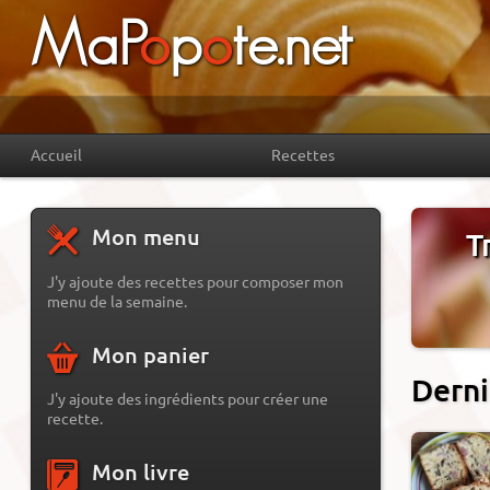
MaP
o
p
o
te.net
Accueil
Recettes
Mon menu
T
J'y ajoute des recettes pour composer mon
menu de la semaine.
Mon panier
Derni
J'y ajoute des ingrédients pour créer une
recette.
Mon livre