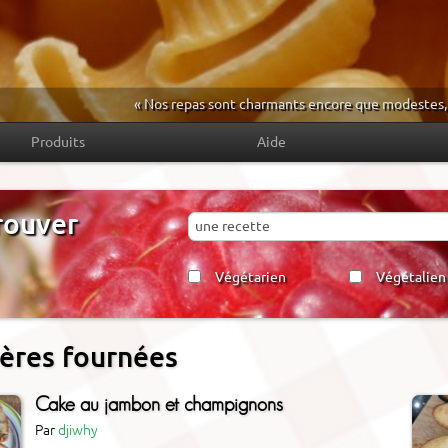
« Nos repas sont charmants encore que modestes, 
Produits
Aide
rouver
Végétarien
Végétalien
ères fournées
Cake au jambon et champignons
Par
djiwhy