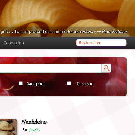
grâce à ton art profond d'accommoder les restes. » —
Paul Verlaine
Connexion
Sans porc
De saison
Madeleine
Par
djiwhy