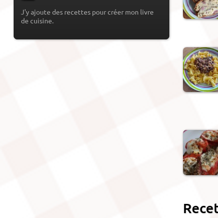
J'y ajoute des recettes pour créer mon livre
de cuisine.
Recet