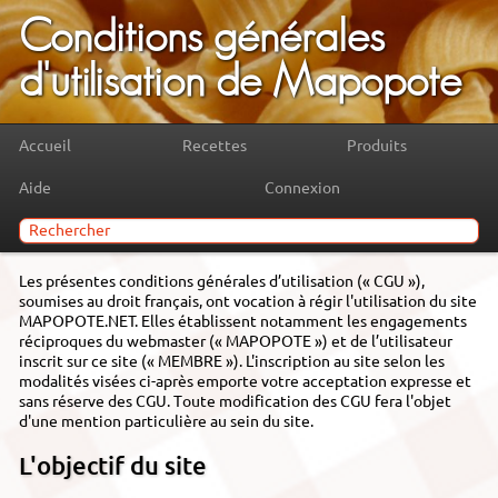
Conditions générales
d'utilisation de Mapopote
Accueil
Recettes
Produits
Aide
Connexion
Les présentes conditions générales d’utilisation (« CGU »),
soumises au droit français, ont vocation à régir l'utilisation du site
MAPOPOTE.NET. Elles établissent notamment les engagements
réciproques du webmaster (« MAPOPOTE ») et de l’utilisateur
inscrit sur ce site (« MEMBRE »). L'inscription au site selon les
modalités visées ci-après emporte votre acceptation expresse et
sans réserve des CGU. Toute modification des CGU fera l'objet
d'une mention particulière au sein du site.
L'objectif du site