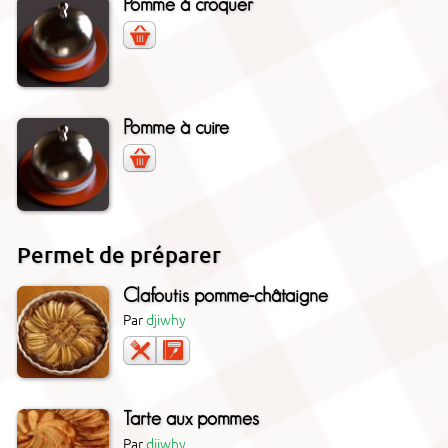
Pomme à croquer
Pomme à cuire
Permet de préparer
Clafoutis pomme-châtaigne
Par
djiwhy
Tarte aux pommes
Par
djiwhy