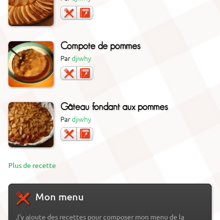
Compote de pommes
Par
djiwhy
Gâteau fondant aux pommes
Par
djiwhy
Plus de recette
Mon menu
J'y ajoute des recettes pour composer mon menu de la