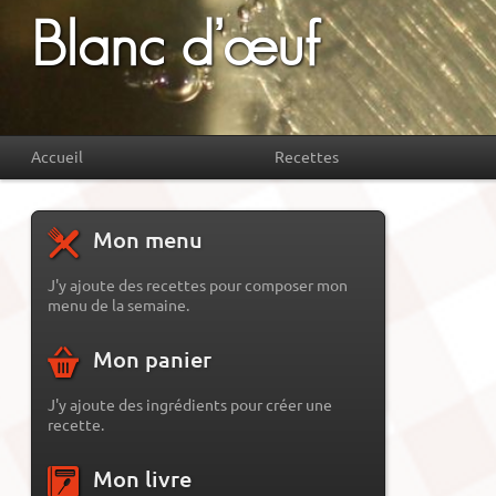
Blanc d’œuf
Accueil
Recettes
Mon menu
J'y ajoute des recettes pour composer mon
menu de la semaine.
Mon panier
J'y ajoute des ingrédients pour créer une
recette.
Mon livre