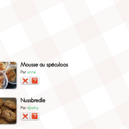
Mousse au spéculoos
Par
anne
Nussbredle
Par
djiwhy