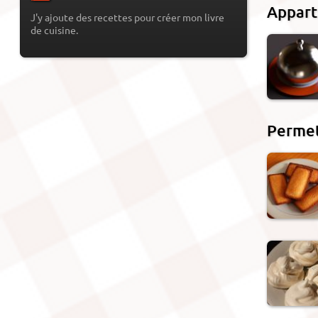
Appart
J'y ajoute des recettes pour créer mon livre
de cuisine.
Permet