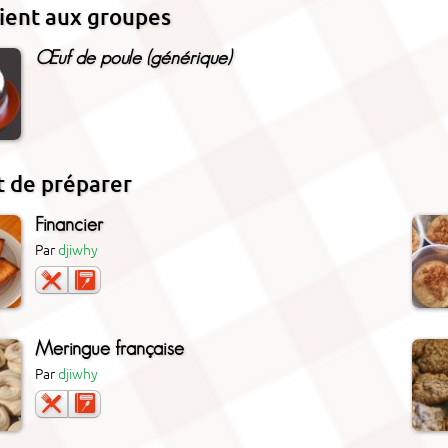
ient aux groupes
Œuf de poule (générique)
 de préparer
Financier
Par
djiwhy
Meringue française
Par
djiwhy