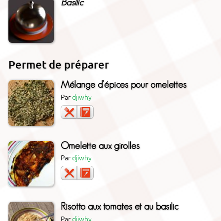
Basilic
Permet de préparer
Mélange d'épices pour omelettes
Par
djiwhy
Omelette aux girolles
Par
djiwhy
Risotto aux tomates et au basilic
Par
djiwhy