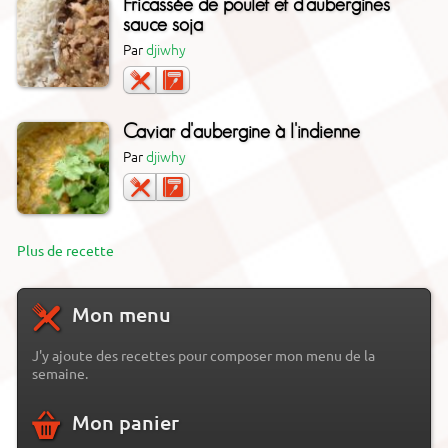
Fricassée de poulet et d'aubergines
sauce soja
Par
djiwhy
Caviar d'aubergine à l'indienne
Par
djiwhy
Plus de recette
Mon menu
J'y ajoute des recettes pour composer mon menu de la
semaine.
Mon panier