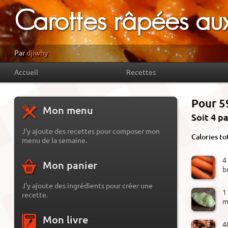
Carottes râpées aux
Par
djiwhy
Accueil
Recettes
Pour 5
Mon menu
Soit 4 p
J'y ajoute des recettes pour composer mon
Calories to
menu de la semaine.
4
Mon panier
b
J'y ajoute des ingrédients pour créer une
1
recette.
m
Mon livre
4