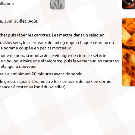
ultanine
en:
Juin, Juillet, Août
cher puis râper les carottes. Les mettre dans un saladier.
 raisins secs, les cerneaux de noix (couper chaque cerneau en
t la pomme coupée en petits morceaux.
uile de noix, la moutarde, le vinaigre de cidre, le sel & le
 un bol pour faire une vinaigrette, puis la verser sur les carottes
mélanger à nouveau.
rais au minimum 20 minutes avant de servir.
de grosses quantités, mettre les cerneaux de noix en dernier
ndances à rester au fond du saladier).