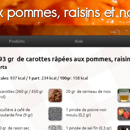
 pommes, raisins et n
Produits
Aide
93 gr de carottes râpées aux pommes, raisin
arts
tales:
937 kcal /
1 part:
234 kcal /
100gr:
158 kcal
 carottes (360 gr / 450 gr
20 gr de cerneau de noix
rut)
 cuillère à café de
1 pincée de poivre noir
outarde fine (9 gr)
moulu (0,2 gr)
0 gr de raisin sec
1 pincée de sel fin (0,3 gr)