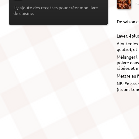
s
J'y ajoute des recettes pour créer mon livre
de cuisine.
De saison 
Laver, éplu
Ajouter les
quatre), e
Mélanger l'h
poivre dans
râpées et 
Mettre au f
NB: En cas 
(ils ont te