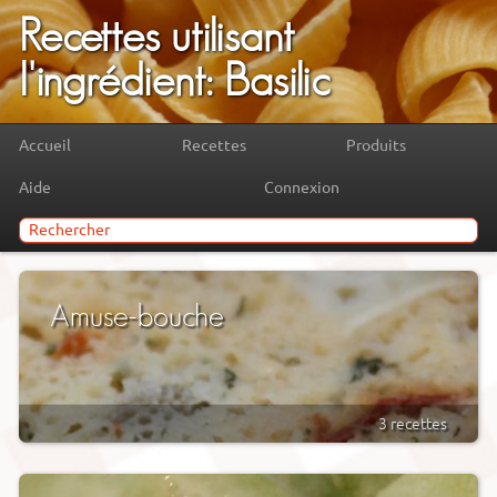
Recettes utilisant
l'ingrédient: Basilic
Accueil
Recettes
Produits
Aide
Connexion
Amuse-bouche
3 recettes