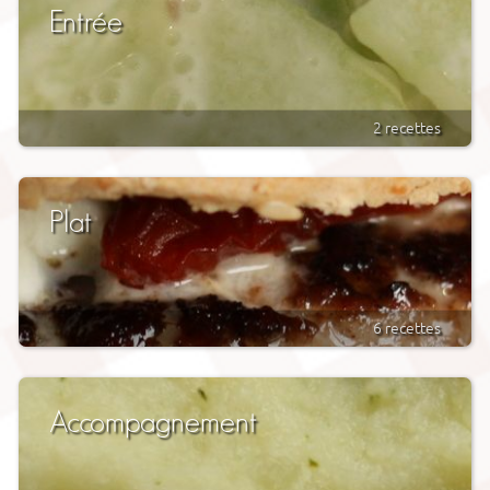
Entrée
2 recettes
Plat
6 recettes
Accompagnement