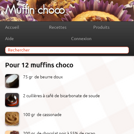
Muffin choco
Accueil
Recettes
Produits
Aide
Connexion
Pour 12 muffins choco
75 gr de beurre doux
2 cuillères à café de bicarbonate de soude
100 gr de cassonade
200 gr de chocolat noir à 55% de cacao