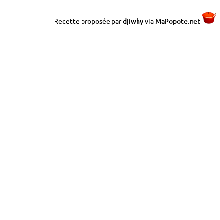
Recette proposée par
djiwhy
via
MaP
o
p
o
te.net